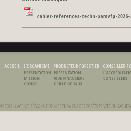
cahier-references-techn-pamvfp-2026-
ACCUEIL
L’ORGANISME
PRODUCTEUR FORESTIER
CONSEILLER F
PRÉSENTATION
PRÉSENTATION
L’ACCRÉDITATI
MISSION
AIDE FINANCIÈRE
CONSEILLERS
CONSEIL
GRILLE DE TAUX
D’ADMINISTRATION
© 2026 -
L'AGENCE RÉGIONALE DE MISE EN VALEUR DES FORÊTS PRIVÉES DU SAGUENA