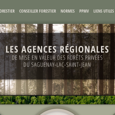
ORESTIER
CONSEILLER FORESTIER
NORMES
PPMV
LIENS UTILES