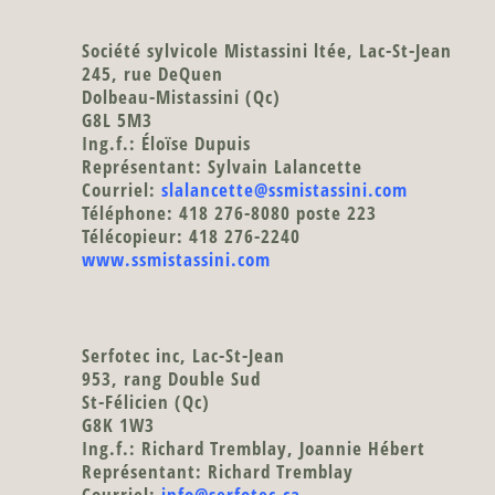
Société sylvicole Mistassini ltée
, Lac-St-Jean
245, rue DeQuen
Dolbeau-Mistassini (Qc)
G8L 5M3
Ing.f.: Éloïse Dupuis
Représentant: Sylvain Lalancette
Courriel:
slalancette@ssmistassini.com
Téléphone: 418 276-8080 poste 223
Télécopieur: 418 276-2240
www.ssmistassini.com
Serfotec inc
, Lac-St-Jean
953, rang Double Sud
St-Félicien (Qc)
G8K 1W3
Ing.f.: Richard Tremblay, Joannie Hébert
Représentant: Richard Tremblay
Courriel:
info@serfotec.ca